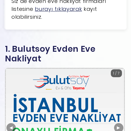
Siz de evden eve nakliyat firmaları
listesine
burayı tıklayarak
kayıt
olabilirsiniz.
1. Bulutsoy Evden Eve
Nakliyat
1 / 7
◄
►