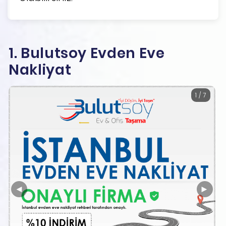
1. Bulutsoy Evden Eve
Nakliyat
1 / 7
◄
►