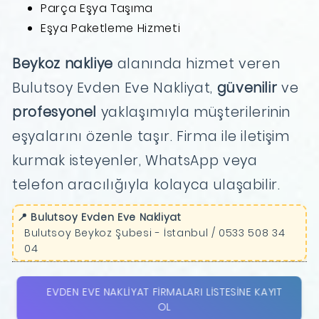
Parça Eşya Taşıma
Eşya Paketleme Hizmeti
Beykoz nakliye
alanında hizmet veren
Bulutsoy Evden Eve Nakliyat,
güvenilir
ve
profesyonel
yaklaşımıyla müşterilerinin
eşyalarını özenle taşır. Firma ile iletişim
kurmak isteyenler, WhatsApp veya
telefon aracılığıyla kolayca ulaşabilir.
📍 Bulutsoy Evden Eve Nakliyat
Bulutsoy Beykoz Şubesi - İstanbul / 0533 508 34
04
EVDEN EVE NAKLIYAT FIRMALARI LISTESINE KAYIT
OL