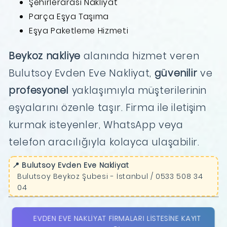
Şehirlerarası Nakliyat
Parça Eşya Taşıma
Eşya Paketleme Hizmeti
Beykoz nakliye
alanında hizmet veren
Bulutsoy Evden Eve Nakliyat,
güvenilir
ve
profesyonel
yaklaşımıyla müşterilerinin
eşyalarını özenle taşır. Firma ile iletişim
kurmak isteyenler, WhatsApp veya
telefon aracılığıyla kolayca ulaşabilir.
📍 Bulutsoy Evden Eve Nakliyat
Bulutsoy Beykoz Şubesi - İstanbul / 0533 508 34
04
EVDEN EVE NAKLIYAT FIRMALARI LISTESINE KAYIT